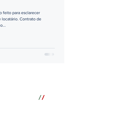
 feito para esclarecer
 locatário. Contrato de
o...
NA FERRARESSO & LEITE ADVOGADOS