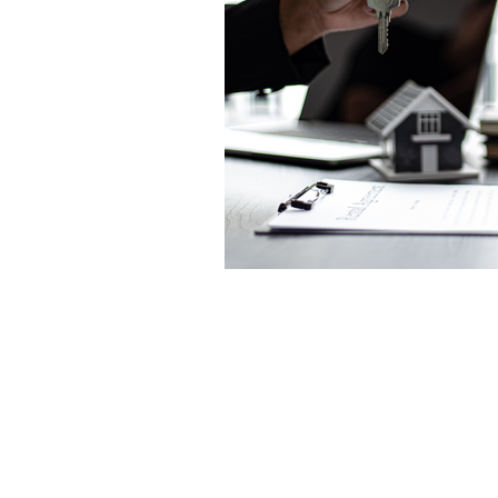
SÃO PAULO
Rua Itapeva, nº 378, Conj. 142
Cerqueira César, São Paulo/SP
CEP 01332-000