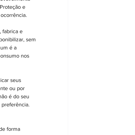
 Proteção e 
ocorrência.
fabrica e 
onibilizar, sem 
mum é a 
consumo nos 
icar seus 
nte ou por 
não é do seu 
 preferência. 
de forma 