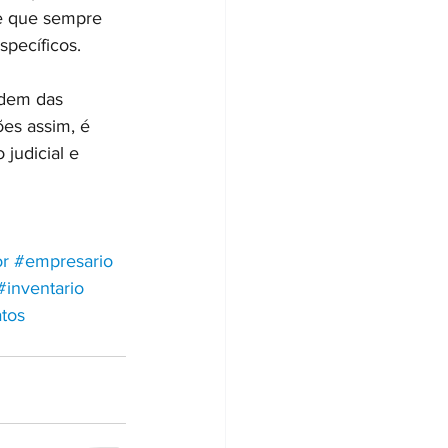
te que sempre 
specíficos.
ndem das 
es assim, é 
judicial e 
r
#empresario
#inventario
atos