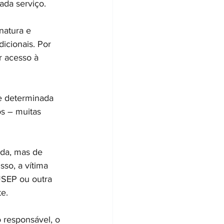
ada serviço.
natura e 
icionais. Por 
r acesso à 
e determinada 
s – muitas 
ada, mas de 
so, a vítima 
SEP ou outra 
te.
 responsável, o 