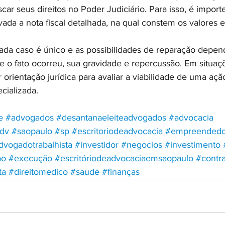
ar seus direitos no Poder Judiciário. Para isso, é impor
vada a nota fiscal detalhada, na qual constem os valores e
ada caso é único e as possibilidades de reparação depe
e o fato ocorreu, sua gravidade e repercussão. Em situaçõ
rientação jurídica para avaliar a viabilidade de uma ação 
ecializada.
e
#advogados
#desantanaeleiteadvogados
#advocacia
dv
#saopaulo
#sp
#escritoriodeadvocacia
#empreendedo
dvogadotrabalhista
#investidor
#negocios
#investimento
ao
#execução
#escritóriodeadvocaciaemsaopaulo
#contr
ta
#direitomedico
#saude
#finanças