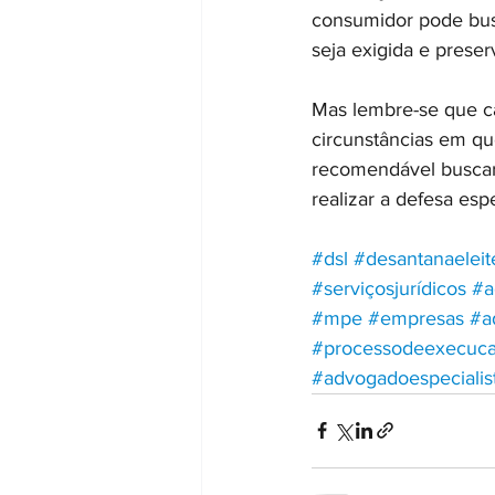
consumidor pode busc
seja exigida e preser
Mas lembre-se que c
circunstâncias em qu
recomendável buscar o
realizar a defesa esp
#dsl
#desantanaeleit
#serviçosjurídicos
#a
#mpe
#empresas
#a
#processodeexecuc
#advogadoespecialis