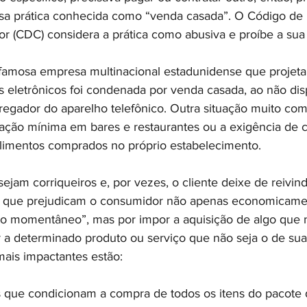
essa prática conhecida como “venda casada”. O Código de
 (CDC) considera a prática como abusiva e proíbe a sua 
mosa empresa multinacional estadunidense que projeta, 
s eletrônicos foi condenada por venda casada, ao não disp
arregador do aparelho telefônico. Outra situação muito co
ção mínima em bares e restaurantes ou a exigência de 
limentos comprados no próprio estabelecimento.
jam corriqueiros e, por vezes, o cliente deixe de reivind
ses que prejudicam o consumidor não apenas economicame
to momentâneo”, mas por impor a aquisição de algo que 
r a determinado produto ou serviço que não seja o de sua
mais impactantes estão:
s que condicionam a compra de todos os itens do pacote 