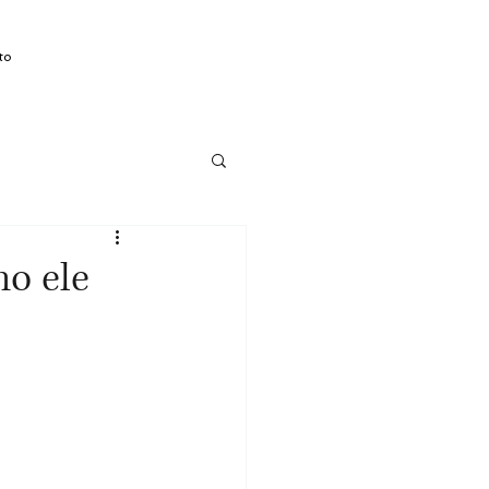
to
mo ele