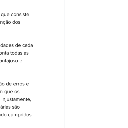
 que consiste 
enção dos 
idades de cada 
onta todas as 
antajoso e 
.
ão de erros e 
um que os 
injustamente, 
rias são 
endo cumpridos.