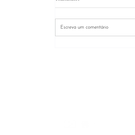
Escreva um comentário
Recuperação de Crédito:
assessoria especializada busca
reparação integral e
independência do cliente credor
SÃO PAULO
Rua Itapeva, nº 378, Conj. 142
Cerqueira César, São Paulo/SP
CEP 01332-000
+55 (11) 4306.3295
(11) 9 7825.7305
+55