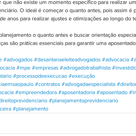
r que não existe um momento específico para realizar um
nciário. O ideal é começar o quanto antes, pois assim é p
de anos para realizar ajustes e otimizações ao longo do 
planejamento o quanto antes e buscar orientação especia
 são práticas essenciais para garantir uma aposentador
e
#advogados
#desantanaeleiteadvogados
#advocacia
#
ocacia
#mpe
#empresas
#advogadotrabalhista
#investid
tario
#processodeexecucao
#execução
ciaemsaopaulo
#contratos
#advogadaespecialista
#direit
ocacia
#empreendedora
#aposentadoria
#aposentado
#i
direitoprevidenciario
#planejamentoprevidenciario
ceira
#planejamento