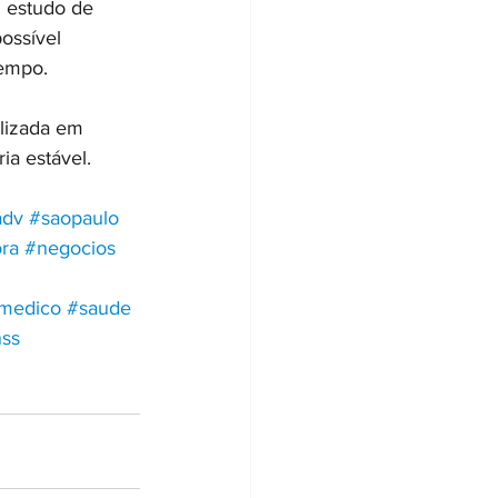
 estudo de 
ossível 
tempo.
lizada em 
ia estável.
adv
#saopaulo
ora
#negocios
omedico
#saude
nss