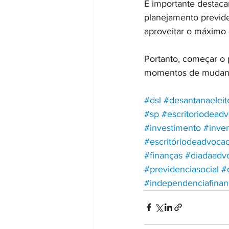
É importante destaca
planejamento previde
aproveitar o máximo 
Portanto, começar o 
momentos de mudanças
#dsl
#desantanaeleit
#sp
#escritoriodeadv
#investimento
#inven
#escritóriodeadvoca
#finanças
#diadaadv
#previdenciasocial
#
#independenciafinan