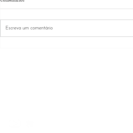
Comentários
Escreva um comentário
Recuperação de Crédito:
3 Motivos pel
assessoria especializada busca
quebram e vão
reparação integral e
como evitar q
independência do cliente credor
com a sua
SÃO PAULO
Rua Itapeva, nº 378, Conj. 142
Cerqueira César, São Paulo/SP
CEP 01332-000
+55 (11) 4306.3295
(11) 9 7825.7305
+55